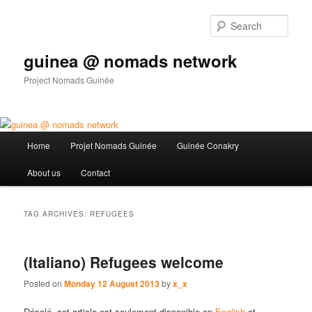
Sear
guinea @ nomads network
Project Nomads Guinée
Main menu
Home
Projet Nomads Guinée
Guinée Conakry
Skip to primary content
Skip to secondary content
About us
Contact
TAG ARCHIVES:
REFUGEES
(Italiano) Refugees welcome
Posted on
Monday 12 August 2013
by
x_x
Désolé, cet article est seulement disponible en
English
et