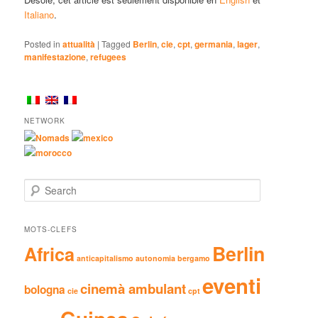
Italiano
.
Posted in
attualità
|
Tagged
Berlin
,
cie
,
cpt
,
germania
,
lager
,
manifestazione
,
refugees
NETWORK
Nomads
mexico
morocco
Search
MOTS-CLEFS
Berlin
Africa
anticapitalismo
autonomia
bergamo
eventi
cinemà ambulant
bologna
cie
cpt