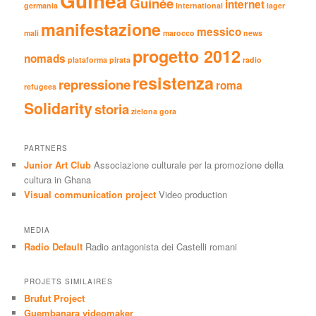
Guinea
Guinée
internet
germania
International
lager
manifestazione
messico
mali
marocco
news
progetto 2012
nomads
plataforma pirata
radio
resistenza
repressione
roma
refugees
Solidarity
storia
zielona gora
PARTNERS
Junior Art Club
Associazione culturale per la promozione della
cultura in Ghana
Visual communication project
Video production
MEDIA
Radio Default
Radio antagonista dei Castelli romani
PROJETS SIMILAIRES
Brufut Project
Guembanara videomaker