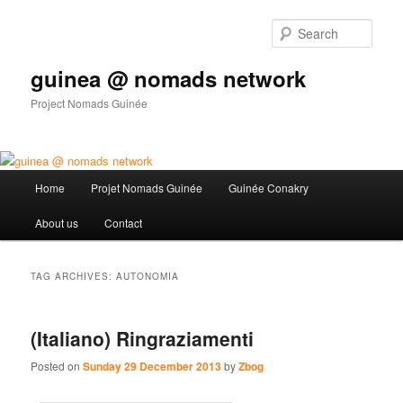
Sear
guinea @ nomads network
Project Nomads Guinée
Main menu
Home
Projet Nomads Guinée
Guinée Conakry
Skip to primary content
Skip to secondary content
About us
Contact
TAG ARCHIVES:
AUTONOMIA
(Italiano) Ringraziamenti
Posted on
Sunday 29 December 2013
by
Zbog