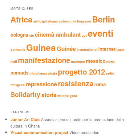
MOTS-CLEFS
Berlin
Africa
anticapitalismo
autonomia
bergamo
eventi
cinemà ambulant
bologna
cie
cpt
Guinea
Guinée
internet
germania
International
lager
manifestazione
messico
mali
marocco
news
progetto 2012
nomads
plataforma pirata
radio
resistenza
repressione
roma
refugees
Solidarity
storia
zielona gora
PARTNERS
Junior Art Club
Associazione culturale per la promozione della
cultura in Ghana
Visual communication project
Video production