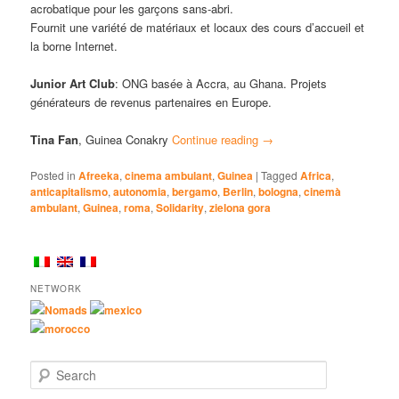
acrobatique pour les garçons sans-abri.
Fournit une variété de matériaux et locaux des cours d’accueil et
la borne Internet.
Junior Art Club
: ONG basée à Accra, au Ghana. Projets
générateurs de revenus partenaires en Europe.
Tina Fan
, Guinea Conakry
Continue reading
→
Posted in
Afreeka
,
cinema ambulant
,
Guinea
|
Tagged
Africa
,
anticapitalismo
,
autonomia
,
bergamo
,
Berlin
,
bologna
,
cinemà
ambulant
,
Guinea
,
roma
,
Solidarity
,
zielona gora
NETWORK
Nomads
mexico
morocco
Search