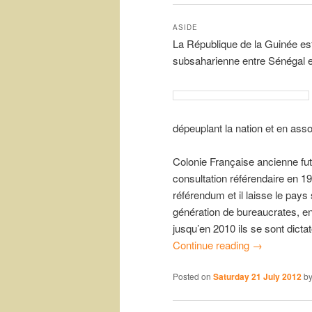
ASIDE
La République de la Guinée est 
subsaharienne entre Sénégal e
dépeuplant la nation et en ass
Colonie Française ancienne fut
consultation référendaire en 1
référendum et il laisse le pays
génération de bureaucrates, en
jusqu’en 2010 ils se sont dict
Continue reading
→
Posted on
Saturday 21 July 2012
b