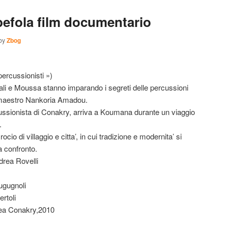
efola film documentario
by
Zbog
percussionisti »)
li e Moussa stanno imparando i segreti delle percussioni
 maestro Nankoria Amadou.
sionista di Conakry, arriva a Koumana durante un viaggio
.
crocio di villaggio e citta’, in cui tradizione e modernita’ si
 confronto.
drea Rovelli
ugugnoli
rtoli
nea Conakry,2010