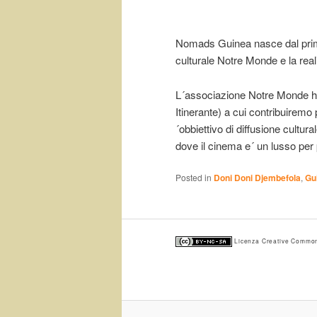
Nomads Guinea nasce dal primo
culturale Notre Monde e la rea
L´associazione Notre Monde ha
Itinerante) a cui contribuiremo p
´obbiettivo di diffusione cultura
dove il cinema e´ un lusso per 
Posted in
Doni Doni Djembefola
,
Gu
Licenza Creative Commons