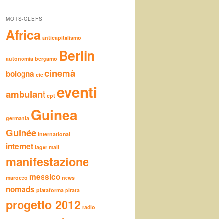
MOTS-CLEFS
Africa
anticapitalismo
Berlin
autonomia
bergamo
cinemà
bologna
cie
eventi
ambulant
cpt
Guinea
germania
Guinée
International
internet
lager
mali
manifestazione
messico
marocco
news
nomads
plataforma pirata
progetto 2012
radio