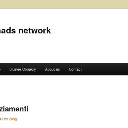
ads network
e
Guinée Conakry
About us
Contact
aziamenti
13
by
Zbog