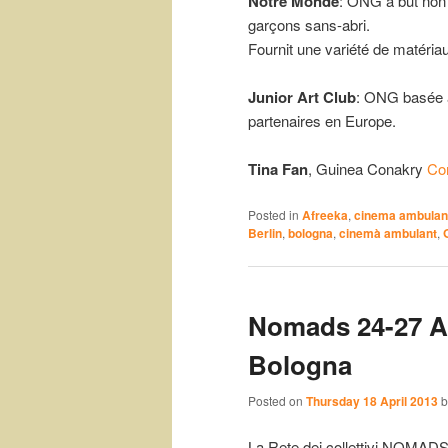
Notre Monde
: ONG à but non 
garçons sans-abri.
Fournit une variété de matériau
Junior Art Club
: ONG basée à
partenaires en Europe.
Tina Fan
, Guinea Conakry
Co
Posted in
Afreeka
,
cinema ambulan
Berlin
,
bologna
,
cinemà ambulant
,
Nomads 24-27 A
Bologna
Posted on
Thursday 18 April 2013
La Rete dei collettivi NOMADS 