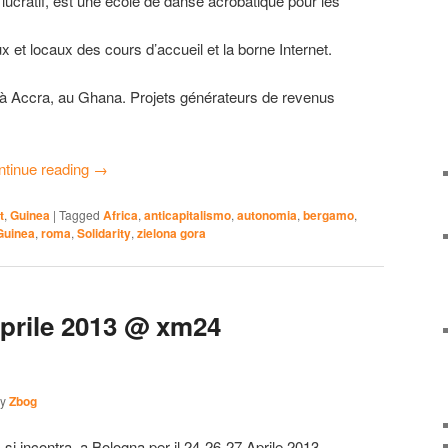
lucratif, est une école de danse acrobatique pour les
x et locaux des cours d’accueil et la borne Internet.
 Accra, au Ghana. Projets générateurs de revenus
ntinue reading
→
t
,
Guinea
|
Tagged
Africa
,
anticapitalismo
,
autonomia
,
bergamo
,
Guinea
,
roma
,
Solidarity
,
zielona gora
prile 2013 @ xm24
by
Zbog
si incontra, a Bologna per il 24-26-27 Aprile 2013