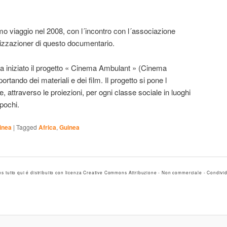
 viaggio nel 2008, con l´incontro con l´associazione
lizzazioner di questo documentario.
 iniziato il progetto « Cinema Ambulant » (Cinema
ortando dei materiali e dei film. Il progetto si pone l
le, attraverso le proiezioni, per ogni classe sociale in luoghi
pochi.
inea
|
Tagged
Africa
,
Guinea
 tutto qui é distribuito con licenza Creative Commons Attribuzione - Non commerciale - Condivid