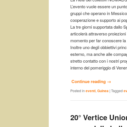
L’evento vuole essere un punto 
gruppi che operano in Messico
cooperazione e supporto ai popo
La tre giorni supportata dallo S
articolerà attraverso proiezioni
momento per far conoscere la no
Inoltre uno degli obbiettivi prin
esterno, ma anche alle compag
stretto contatto con i nostri pr
interno del pomeriggio di Venerd
Continue reading
→
Posted in
eventi
,
Guinea
|
Tagged
ev
20° Vertice Unio