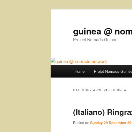
guinea @ nom
Project Nomads Guinée
Main menu
Home
Projet Nomads Guiné
Skip to primary content
Skip to secondary content
CATEGORY ARCHIVES:
GUINEA
(Italiano) Ringr
Posted on
Sunday 29 December 20