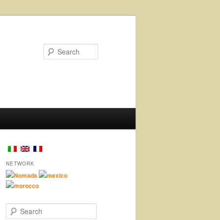
Search
NETWORK
Nomads
mexico
morocco
Search