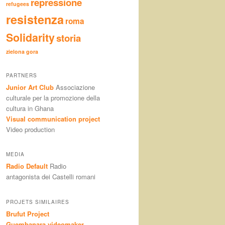
repressione
refugees
resistenza
roma
Solidarity
storia
zielona gora
PARTNERS
Junior Art Club
Associazione
culturale per la promozione della
cultura in Ghana
Visual communication project
Video production
MEDIA
Radio Default
Radio
antagonista dei Castelli romani
PROJETS SIMILAIRES
Brufut Project
Guembanara videomaker