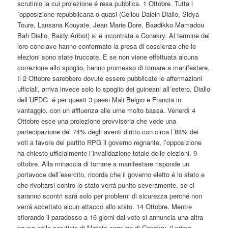
scrutinio la cui proiezione é resa pubblica. 1 Ottobre. Tutta l
´opposizione repubblicana o quasi (Cellou Dalein Diallo, Sidya
Toure, Lansana Kouyate, Jean Marie Dore, Baadikko Mamadou
Bah Diallo, Baidy Aribot) si é incontrata a Conakry. Al termine del
loro conclave hanno confermato la presa di coscienza che le
elezioni sono state truccate. E se non viene effettuata alcuna
correzione allo spoglio, hanno promesso di tornare a manifestare.
Il 2 Ottobre sarebbero dovute essere pubblicate le affermazioni
ufficiali, arriva invece solo lo spoglio dei guineani all´estero, Diallo
dell´UFDG é per questi 3 paesi Mali Belgio e Francia in
vantaggio, con un affluenza alle urne molto bassa. Venerdì 4
Ottobre esce una proiezione provvisoria che vede una
partecipazione del 74% degli aventi diritto con circa l´88% dei
voti a favore del partito RPG il governo regnante, l’opposizione
ha chiesto ufficialmente l´invalidazione totale delle elezioni. 9
ottobre. Alla minaccia di tornare a manifestare risponde un
portavoce dell´esercito, ricorda che il governo eletto é lo stato e
che rivoltarsi contro lo stato verrá punito severamente, se ci
saranno scontri sará solo per problemi di sicurezza perché non
verrá accettato alcun attacco allo stato. 14 Ottobre. Mentre
sfiorando il paradosso a 16 giorni dal voto si annuncia una altra
pausa nello scrutinio di Matoto comune di Conakry, il primo