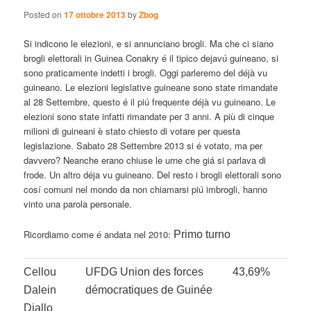
Posted on
17 ottobre 2013
by
Zbog
Si indicono le elezioni, e si annunciano brogli. Ma che ci siano
brogli elettorali in Guinea Conakry é il tipico dejavú guineano, si
sono praticamente indetti i brogli. Oggi parleremo del déjà vu
guineano. Le elezioni legislative guineane sono state rimandate
al 28 Settembre, questo é il piú frequente déjà vu guineano. Le
elezioni sono state infatti rimandate per 3 anni. A più di cinque
milioni di guineani è stato chiesto di votare per questa
legislazione. Sabato 28 Settembre 2013 si é votato, ma per
davvero? Neanche erano chiuse le urne che giá si parlava di
frode. Un altro déja vu guineano. Del resto i brogli elettorali sono
cosí comuni nel mondo da non chiamarsi piú imbrogli, hanno
vinto una parola personale.
Ricordiamo come é andata nel 2010:
Primo turno
Cellou
UFDG Union des forces
43,69%
Dalein
démocratiques de Guinée
Diallo