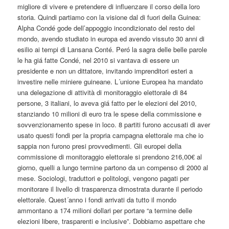
migliore di vivere e pretendere di influenzare il corso della loro
storia. Quindi partiamo con la visione dal di fuori della Guinea:
Alpha Condé gode dell’appoggio incondizionato del resto del
mondo, avendo studiato in europa ed avendo vissuto 30 anni di
esilio ai tempi di Lansana Conté. Peró la sagra delle belle parole
le ha giá fatte Condé, nel 2010 si vantava di essere un
presidente e non un dittatore, invitando imprenditori esteri a
investire nelle miniere guineane. L´unione Europea ha mandato
una delegazione di attività di monitoraggio elettorale di 84
persone, 3 italiani, lo aveva giá fatto per le elezioni del 2010,
stanziando 10 milioni di euro tra le spese della commissione e
sovvenzionamento spese in loco. 8 partiti furono accusati di aver
usato questi fondi per la propria campagna elettorale ma che io
sappia non furono presi provvedimenti. Gli europei della
commissione di monitoraggio elettorale si prendono 216,00€ al
giorno, quelli a lungo termine partono da un compenso di 2000 al
mese. Sociologi, traduttori e politologi, vengono pagati per
monitorare il livello di trasparenza dimostrata durante il periodo
elettorale. Quest´anno i fondi arrivati da tutto il mondo
ammontano a 174 milioni dollari per portare “a termine delle
elezioni libere, trasparenti e inclusive”. Dobbiamo aspettare che