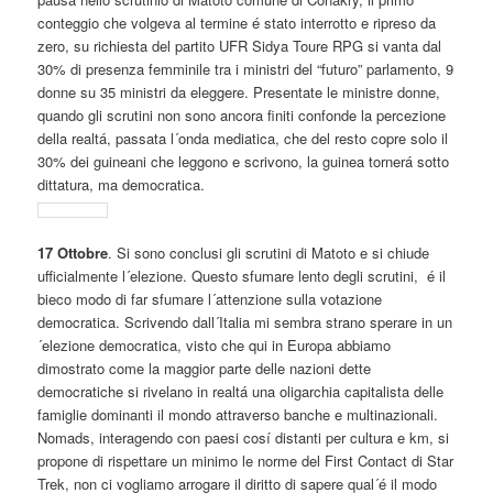
conteggio che volgeva al termine é stato interrotto e ripreso da
zero, su richiesta del partito UFR Sidya Toure RPG si vanta dal
30% di presenza femminile tra i ministri del “futuro” parlamento, 9
donne su 35 ministri da eleggere. Presentate le ministre donne,
quando gli scrutini non sono ancora finiti confonde la percezione
della realtá, passata l´onda mediatica, che del resto copre solo il
30% dei guineani che leggono e scrivono, la guinea tornerá sotto
dittatura, ma democratica.
17 Ottobre
. Si sono conclusi gli scrutini di Matoto e si chiude
ufficialmente l´elezione. Questo sfumare lento degli scrutini, é il
bieco modo di far sfumare l´attenzione sulla votazione
democratica. Scrivendo dall´Italia mi sembra strano sperare in un
´elezione democratica, visto che qui in Europa abbiamo
dimostrato come la maggior parte delle nazioni dette
democratiche si rivelano in realtá una oligarchia capitalista delle
famiglie dominanti il mondo attraverso banche e multinazionali.
Nomads, interagendo con paesi cosí distanti per cultura e km, si
propone di rispettare un minimo le norme del First Contact di Star
Trek, non ci vogliamo arrogare il diritto di sapere qual´é il modo