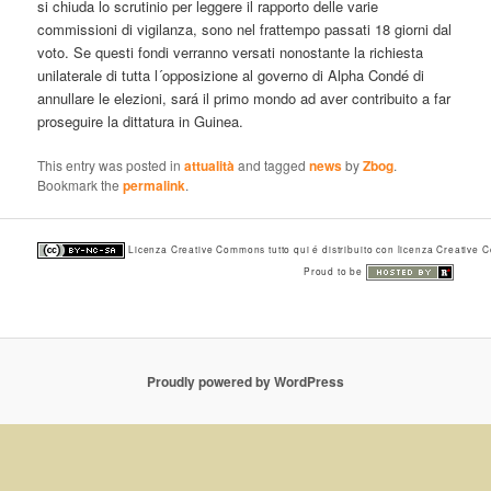
si chiuda lo scrutinio per leggere il rapporto delle varie
commissioni di vigilanza, sono nel frattempo passati 18 giorni dal
voto. Se questi fondi verranno versati nonostante la richiesta
unilaterale di tutta l´opposizione al governo di Alpha Condé di
annullare le elezioni, sará il primo mondo ad aver contribuito a far
proseguire la dittatura in Guinea.
This entry was posted in
attualità
and tagged
news
by
Zbog
.
Bookmark the
permalink
.
Licenza Creative Commons tutto qui é distribuito con licenza Creative
Proud to be
Proudly powered by WordPress