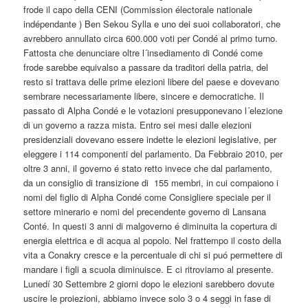
frode il capo della CENI (Commission électorale nationale
indépendante ) Ben Sekou Sylla e uno dei suoi collaboratori, che
avrebbero annullato circa 600.000 voti per Condé al primo turno.
Fattosta che denunciare oltre l´insediamento di Condé come
frode sarebbe equivalso a passare da traditori della patria, del
resto si trattava delle prime elezioni libere del paese e dovevano
sembrare necessariamente libere, sincere e democratiche. Il
passato di Alpha Condé e le votazioni presupponevano l´elezione
di un governo a razza mista. Entro sei mesi dalle elezioni
presidenziali dovevano essere indette le elezioni legislative, per
eleggere i 114 componenti del parlamento. Da Febbraio 2010, per
oltre 3 anni, il governo é stato retto invece che dal parlamento,
da un consiglio di transizione di 155 membri, in cui compaiono i
nomi del figlio di Alpha Condé come Consigliere speciale per il
settore minerario e nomi del precendente governo di Lansana
Conté. In questi 3 anni di malgoverno é diminuita la copertura di
energia elettrica e di acqua al popolo. Nel frattempo il costo della
vita a Conakry cresce e la percentuale di chi si puó permettere di
mandare i figli a scuola diminuisce. E ci ritroviamo al presente.
Lunedí 30 Settembre 2 giorni dopo le elezioni sarebbero dovute
uscire le proiezioni, abbiamo invece solo 3 o 4 seggi in fase di