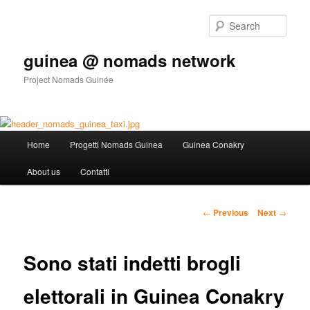
Sear
guinea @ nomads network
Project Nomads Guinée
Main menu
Home
Progetti Nomads Guinea
Guinea Conakry
Skip to primary content
About us
Contatti
Post navigation
←
Previous
Next
→
Sono stati indetti brogli
elettorali in Guinea Conakry