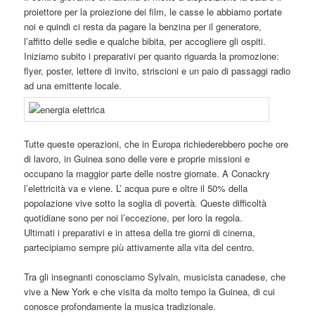
proiettore per la proiezione dei film, le casse le abbiamo portate
noi e quindi ci resta da pagare la benzina per il generatore,
l’affitto delle sedie e qualche bibita, per accogliere gli ospiti.
Iniziamo subito i preparativi per quanto riguarda la promozione:
flyer, poster, lettere di invito, striscioni e un paio di passaggi radio
ad una emittente locale.
Tutte queste operazioni, che in Europa richiederebbero poche ore
di lavoro, in Guinea sono delle vere e proprie missioni e
occupano la maggior parte delle nostre giornate. A Conackry
l’elettricità va e viene. L’ acqua pure e oltre il 50% della
popolazione vive sotto la soglia di povertà. Queste difficoltà
quotidiane sono per noi l’eccezione, per loro la regola.
Ultimati i preparativi e in attesa della tre giorni di cinema,
partecipiamo sempre più attivamente alla vita del centro.
Tra gli insegnanti conosciamo Sylvain, musicista canadese, che
vive a New York e che visita da molto tempo la Guinea, di cui
conosce profondamente la musica tradizionale.