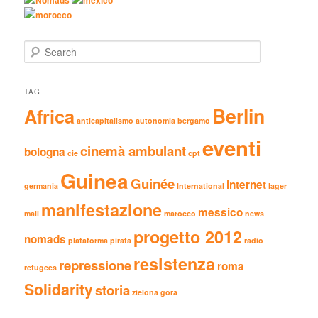
morocco
Search
TAG
Berlin
Africa
anticapitalismo
autonomia
bergamo
eventi
cinemà ambulant
bologna
cie
cpt
Guinea
Guinée
internet
germania
International
lager
manifestazione
messico
mali
marocco
news
progetto 2012
nomads
plataforma pirata
radio
resistenza
repressione
roma
refugees
Solidarity
storia
zielona gora