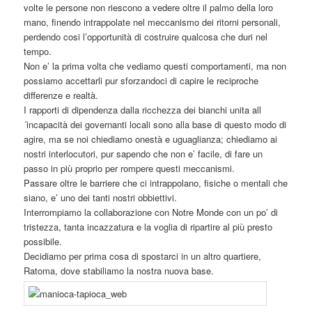
volte le persone non riescono a vedere oltre il palmo della loro
mano, finendo intrappolate nel meccanismo dei ritorni personali,
perdendo cosi l’opportunità di costruire qualcosa che duri nel
tempo.
Non e’ la prima volta che vediamo questi comportamenti, ma non
possiamo accettarli pur sforzandoci di capire le reciproche
differenze e realtà.
I rapporti di dipendenza dalla ricchezza dei bianchi unita all
´incapacità dei governanti locali sono alla base di questo modo di
agire, ma se noi chiediamo onestà e uguaglianza; chiediamo ai
nostri interlocutori, pur sapendo che non e’ facile, di fare un
passo in più proprio per rompere questi meccanismi.
Passare oltre le barriere che ci intrappolano, fisiche o mentali che
siano, e’ uno dei tanti nostri obbiettivi.
Interrompiamo la collaborazione con Notre Monde con un po’ di
tristezza, tanta incazzatura e la voglia di ripartire al più presto
possibile.
Decidiamo per prima cosa di spostarci in un altro quartiere,
Ratoma, dove stabiliamo la nostra nuova base.