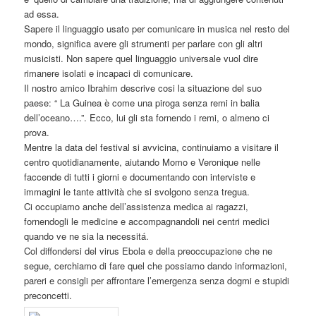
ad essa.
Sapere il linguaggio usato per comunicare in musica nel resto del
mondo, significa avere gli strumenti per parlare con gli altri
musicisti. Non sapere quel linguaggio universale vuol dire
rimanere isolati e incapaci di comunicare.
Il nostro amico Ibrahim descrive cosi la situazione del suo
paese: “ La Guinea è come una piroga senza remi in balia
dell’oceano….”. Ecco, lui gli sta fornendo i remi, o almeno ci
prova.
Mentre la data del festival si avvicina, continuiamo a visitare il
centro quotidianamente, aiutando Momo e Veronique nelle
faccende di tutti i giorni e documentando con interviste e
immagini le tante attività che si svolgono senza tregua.
Ci occupiamo anche dell’assistenza medica ai ragazzi,
fornendogli le medicine e accompagnandoli nei centri medici
quando ve ne sia la necessitá.
Col diffondersi del virus Ebola e della preoccupazione che ne
segue, cerchiamo di fare quel che possiamo dando informazioni,
pareri e consigli per affrontare l’emergenza senza dogmi e stupidi
preconcetti.