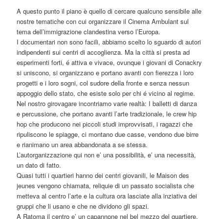
A questo punto il piano è quello di cercare qualcuno sensibile alle
nostre tematiche con cui organizzare il Cinema Ambulant sul
tema dell’immigrazione clandestina verso l’Europa.
I documentari non sono facili, abbiamo scelto lo sguardo di autori
indipendenti sui centri di accoglienza. Ma la città si presta ad
esperimenti forti, é attiva e vivace, ovunque i giovani di Conackry
si uniscono, si organizzano e portano avanti con fierezza i loro
progetti e i loro sogni, col sudore della fronte e senza nessun
appoggio dello stato, che esiste solo per chi é vicino al regime.
Nel nostro girovagare incontriamo varie realtà: I balletti di danza
e percussione, che portano avanti l’arte tradizionale, le crew hip
hop che producono nei piccoli studi improvvisati, i ragazzi che
ripuliscono le spiagge, ci montano due casse, vendono due birre
e rianimano un area abbandonata a se stessa.
L’autorganizzazione qui non e’ una possibilità, e’ una necessità,
un dato di fatto.
Quasi tutti i quartieri hanno dei centri giovanili, le Maison des
jeunes vengono chiamata, reliquie di un passato socialista che
metteva al centro l’arte e la cultura ora lasciate alla inziativa dei
gruppi che li usano e che ne dividono gli spazi.
A Ratoma il centro e’ un capannone nel bel mezzo del quartiere,