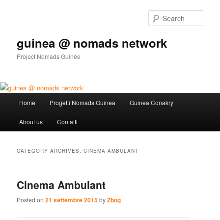
Sear
guinea @ nomads network
Project Nomads Guinée
Main menu
Home
Progetti Nomads Guinea
Guinea Conakry
Skip to primary content
Skip to secondary content
About us
Contatti
CATEGORY ARCHIVES:
CINEMA AMBULANT
Cinema Ambulant
Posted on
21 settembre 2015
by
Zbog