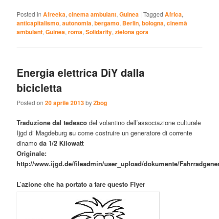
Posted in
Afreeka
,
cinema ambulant
,
Guinea
|
Tagged
Africa
,
anticapitalismo
,
autonomia
,
bergamo
,
Berlin
,
bologna
,
cinemà
ambulant
,
Guinea
,
roma
,
Solidarity
,
zielona gora
Energia elettrica DiY dalla
bicicletta
Posted on
20 aprile 2013
by
Zbog
Traduzione dal tedesc
o
del volantino dell’associazione culturale
Ijgd di Magdeburg
s
u come costruire un generatore di corrente
dinamo
da 1/2 Kilowatt
Originale:
http://www.ijgd.de/fileadmin/user_upload/dokumente/Fahrradgene
L’azione che ha portato a fare questo Flyer